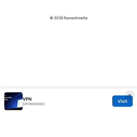
© 2026 Rameshmetta
×
VPN
Visit
SPONSORED
Rameshmetta Ltd.
Gran Vía 28