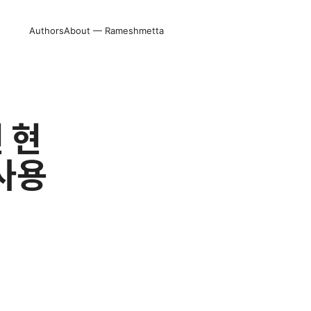
Authors
About — Rameshmetta
 현
사용