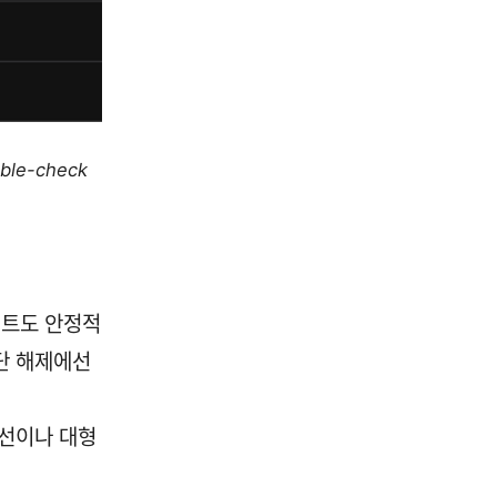
uble-check
렌트도 안정적
단 해제에선
우선이나 대형