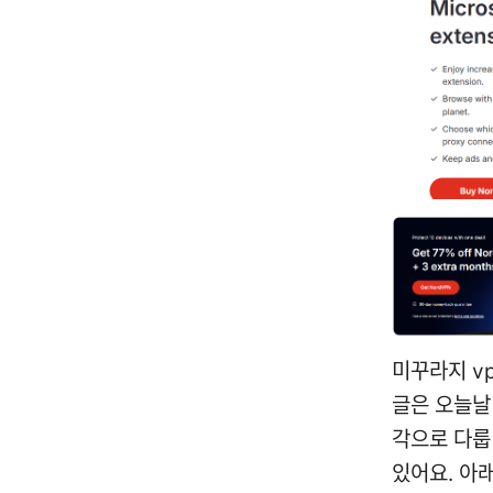
미꾸라지 vp
글은 오늘날
각으로 다룹
있어요. 아