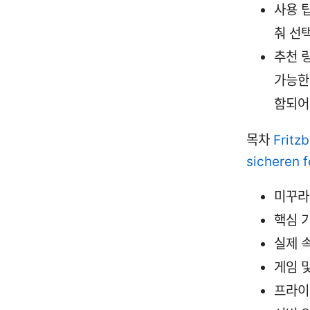
사용 팁
춰 선
추천 
가능한 
함되어
목차
Fritz
sicheren f
미꾸라
핵심 
실제 
게임 
프라이