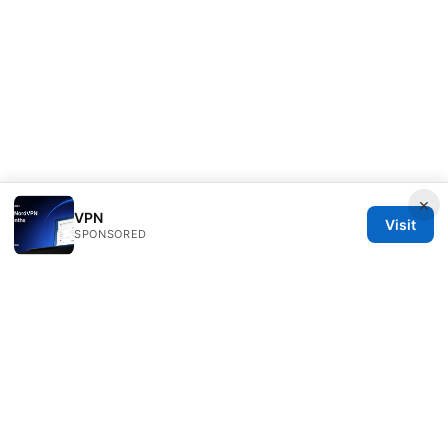
×
VPN
Visit
SPONSORED
Rameshmetta Ltd.
Gran Vía 28
Madrid, Madrid, 28013
ES
press@rameshmetta.com
+34 91 165 1965
About
Privacy Policy
Terms of Use