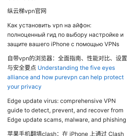
纵云梯vpn官网
Как установить vpn на айфон:
полноценный гид по выбору настройке и
защите вашего iPhone с помощью VPNs
自带vpn的浏览器：全面指南、性能对比、设置
与安全要点
Understanding the five eyes
alliance and how purevpn can help protect
your privacy
Edge update virus: comprehensive VPN
guide to detect, prevent, and recover from
Edge update scams, malware, and phishing
苹果手机翻墙clash：在 iPhone 上通过 Clash