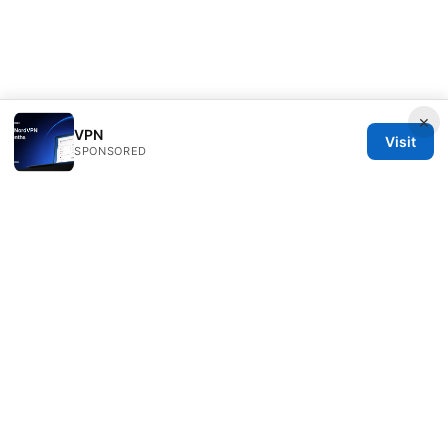
×
VPN
Visit
SPONSORED
Rameshmetta Ltd.
Gran Vía 28
Madrid, Madrid, 28013
ES
press@rameshmetta.com
+34 91 165 1965
About
Privacy Policy
Terms of Use