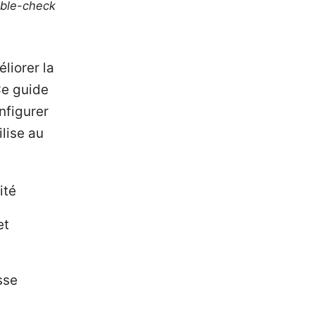
uble-check
liorer la
Ce guide
nfigurer
lise au
ité
et
sse