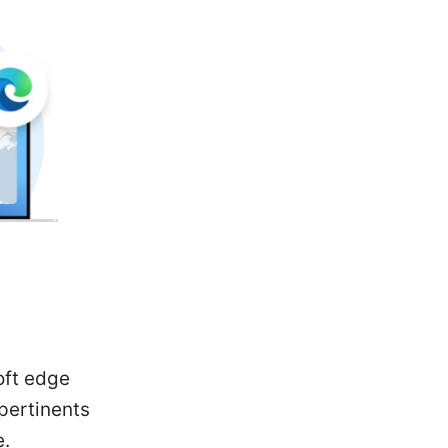
oft edge
pertinents
e.