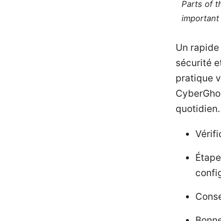
Parts of 
important 
Un rapide
sécurité e
pratique 
CyberGhost
quotidien.
Vérif
Étape
confi
Conse
Bonne