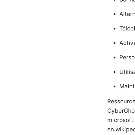
Alter
Téléc
Activa
Perso
Utili
Maint
Ressources
CyberGhos
microsoft
en.wikipe