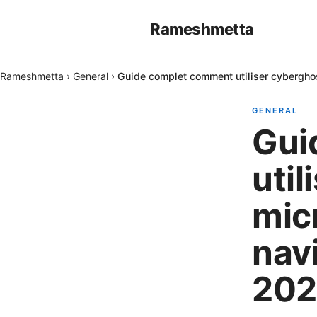
Rameshmetta
Rameshmetta
›
General
›
Guide complet comment utiliser cyberghos
GENERAL
Gui
util
mic
nav
20