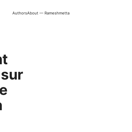
Authors
About — Rameshmetta
t
 sur
ne
n