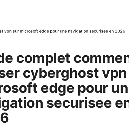
t vpn sur microsoft edge pour une navigation securisee en 2026
de complet commen
iser cyberghost vpn
rosoft edge pour u
igation securisee e
26