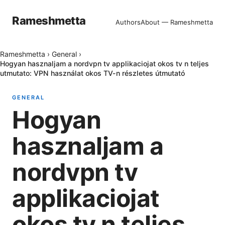
Rameshmetta
Authors
About — Rameshmetta
Rameshmetta
›
General
›
Hogyan hasznaljam a nordvpn tv applikaciojat okos tv n teljes
utmutato: VPN használat okos TV-n részletes útmutató
GENERAL
Hogyan
hasznaljam a
nordvpn tv
applikaciojat
okos tv n teljes