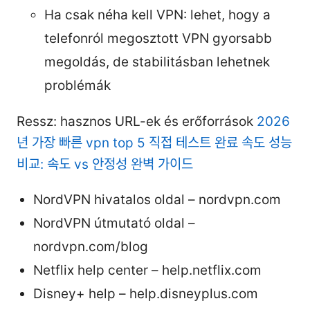
Ha csak néha kell VPN: lehet, hogy a
telefonról megosztott VPN gyorsabb
megoldás, de stabilitásban lehetnek
problémák
Ressz: hasznos URL-ek és erőforrások
2026
년 가장 빠른 vpn top 5 직접 테스트 완료 속도 성능
비교: 속도 vs 안정성 완벽 가이드
NordVPN hivatalos oldal – nordvpn.com
NordVPN útmutató oldal –
nordvpn.com/blog
Netflix help center – help.netflix.com
Disney+ help – help.disneyplus.com