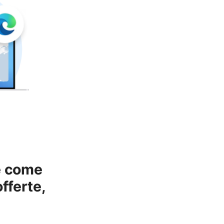
 e come
fferte,