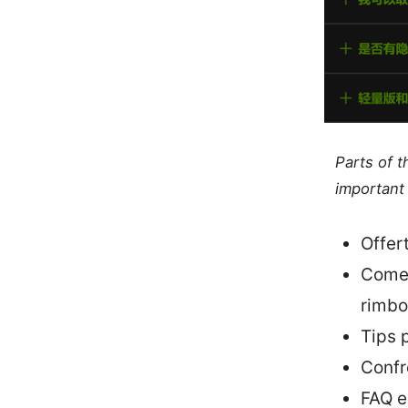
Parts of 
important 
Offer
Come 
rimbo
Tips 
Confr
FAQ e