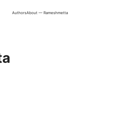
Authors
About — Rameshmetta
ta