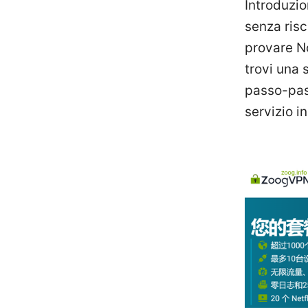
Introduzio
senza risc
provare N
trovi una 
passo-pass
servizio i