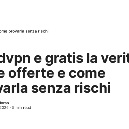
come provarla senza rischi
vpn e gratis la veri
e offerte e come
arla senza rischi
loran
 2026
·
5
min read