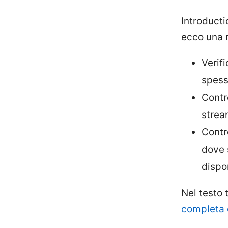
Introducti
ecco una m
Verif
spess
Contro
strea
Contro
dove 
dispon
Nel testo 
completa 