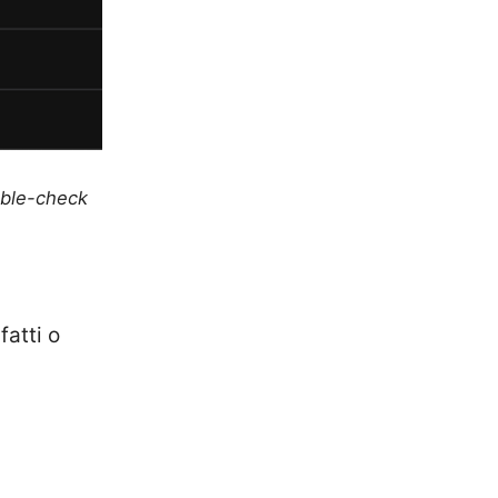
uble-check
atti o