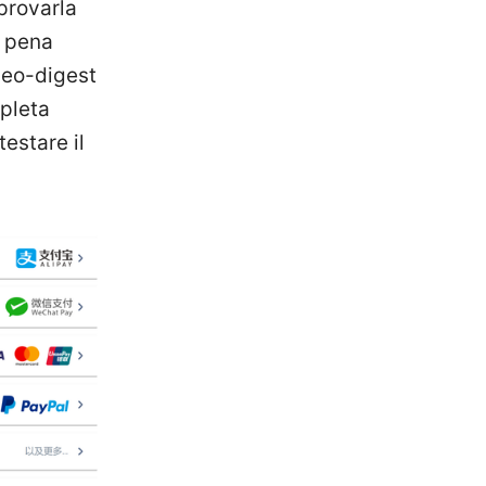
 provarla
a pena
deo-digest
mpleta
testare il