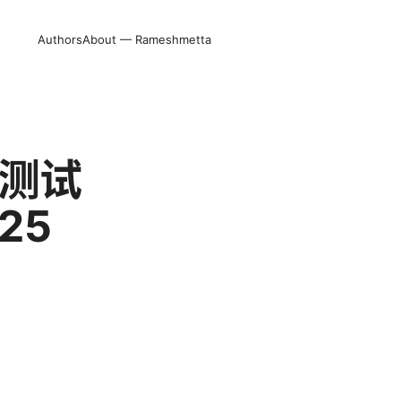
Authors
About — Rameshmetta
并测试
25