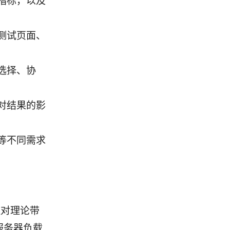
指标，以及
测试页面、
选择、协
对结果的影
等不同需求
理对理论带
服务器负载