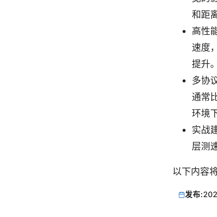
和距
高性
速度，
提升
多协议
通常
环境下
实战
层测
以下内容
发布:
202