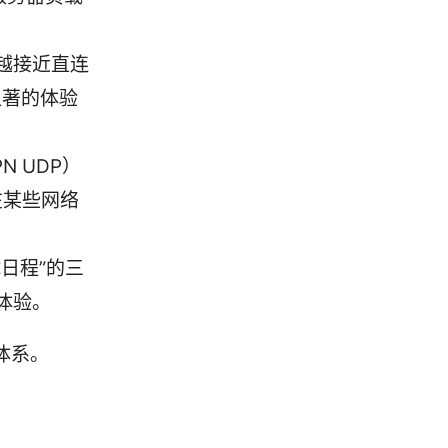
越接近直连
显著的体验
N UDP）
在某些网络
日程”的三
体验。
体系。