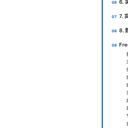
6.
7.
8.
Fre