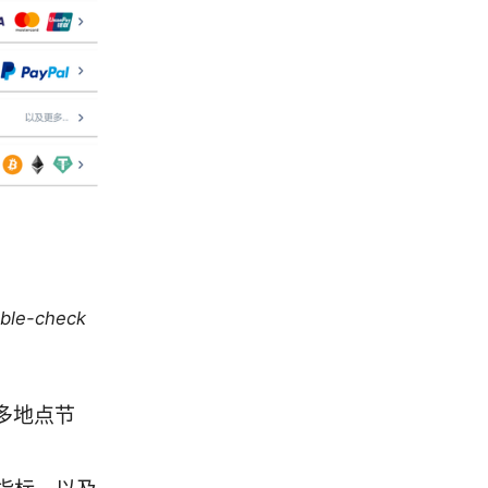
uble-check
多地点节