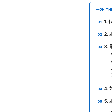
ON TH
1.
2.
3.
4.
5