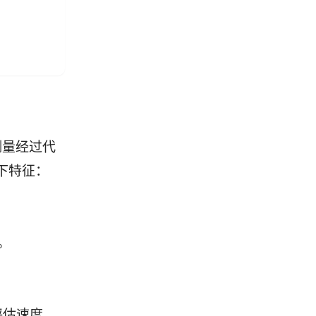
测量经过代
以下特征：
。
评估速度，