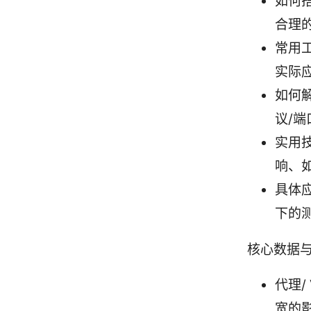
如何
合理
常用
实际
如何
议/
实用
响、
具体
下的
核心数据与
代理/
宽的影