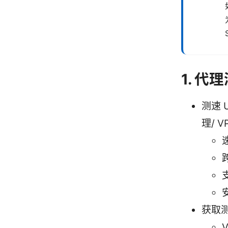
1. 代
测速
理/ 
获取测