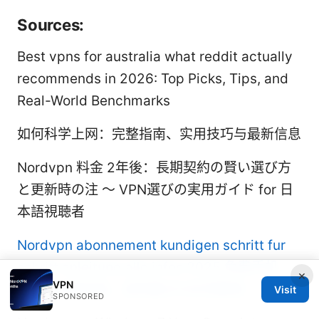
Sources:
Best vpns for australia what reddit actually
recommends in 2026: Top Picks, Tips, and
Real-World Benchmarks
如何科学上网：完整指南、实用技巧与最新信息
Nordvpn 料金 2年後：長期契約の賢い選び方
と更新時の注 〜 VPN選びの実用ガイド for 日
本語視聴者
Nordvpn abonnement kundigen schritt fur
schritt anleitung alle infos 2025
免费手机
×
VPN
vpn：全面指南、选购要点与实用教程
Visit
SPONSORED