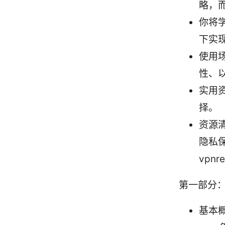
略，
你将
下实
使用
性、
实用
择。
资源清
隐私保护
vpnr
第一部分
基本