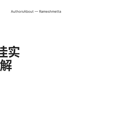
Authors
About — Rameshmetta
佳实
域解