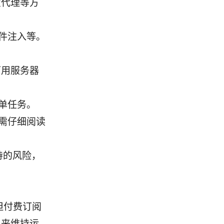
置代理等方
件注入等。
可用服务器
单任务。
需仔细阅读
劫持的风险，
但付费订阅
现来维持运