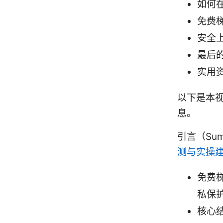
如何
免费
安全
最后的
实用
以下是本
息。
引言（Summ
测与实操
免费
私保
核心