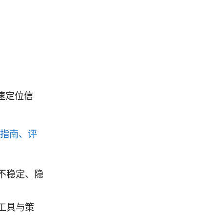
速定位信
面指南、评
不稳定、隐
工具与策