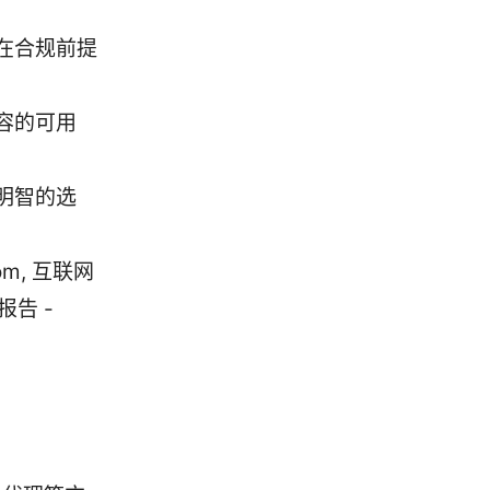
在合规前提
容的可用
明智的选
om, 互联网
业报告 -