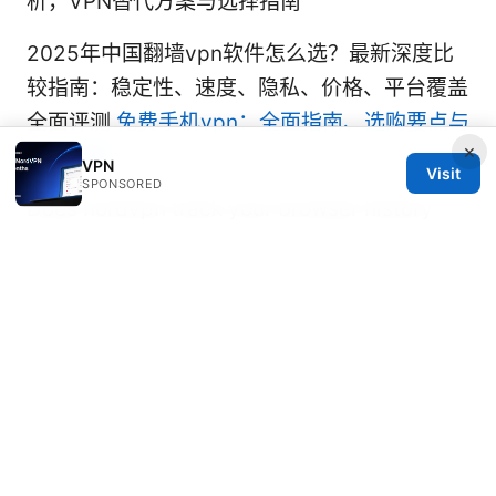
析，VPN替代方案与选择指南
2025年中国翻墙vpn软件怎么选？最新深度比
较指南：稳定性、速度、隐私、价格、平台覆盖
全面评测
免费手机vpn：全面指南、选购要点与
×
实用教程
VPN
Visit
SPONSORED
Does nordvpn track your browser history
the real truth revealed
法国 esim 4g：旅行与日常通信的终极指南，含
VPN 实用策略与本地数据计划对比
The Best VPN For Linux Mint Free Options
Top Picks For 2026