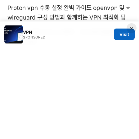
Proton vpn 수동 설정 완벽 가이드 openvpn 및 ⭐
wireguard 구성 방법과 함께하는 VPN 최적화 팁
×
2026年中国大陆vpn推荐：安全稳定翻墙指南
VPN
Visit
SPONSORED
与最佳选择
翻墙连接外网：VPN、代理与隐私安全全方位指
南
免费vpn加速器：提升网络速度与隐私的完整
指南
© 2026 Rameshmetta