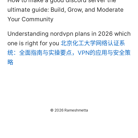
How to make a good discord server the
ultimate guide: Build, Grow, and Moderate
Your Community
Understanding nordvpn plans in 2026 which
one is right for you
北京化工大学网络认证系
统：全面指南与实操要点，VPN的应用与安全策
略
© 2026 Rameshmetta