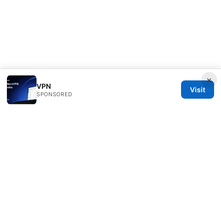
×
VPN
Visit
SPONSORED
Rameshmetta Ltd.
Gran Vía 28
Madrid, Madrid, 28013
ES
press@rameshmetta.com
+34 91 165 1965
About
Privacy Policy
Terms of Use