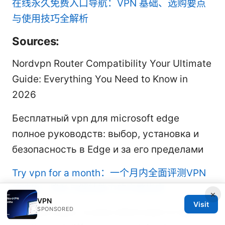
在线永久免费入口导航：VPN 基础、选购要点
与使用技巧全解析
Sources:
Nordvpn Router Compatibility Your Ultimate
Guide: Everything You Need to Know in
2026
Бесплатный vpn для microsoft edge
полное руководств: выбор, установка и
безопасность в Edge и за его пределами
Try vpn for a month：一个月内全面评测VPN
的速度、隐私与解锁能力的完整指南
×
VPN
Visit
SPONSORED
Nordvpn basic vs plus which plan is right for