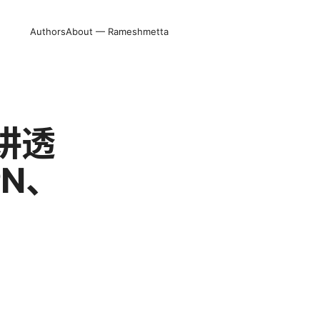
Authors
About — Rameshmetta
讲透
N、