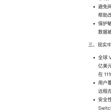
避免
帮助
保护
数据
三、现实
全球 
亿美元
在 1
用户
远程
安全性
Swi