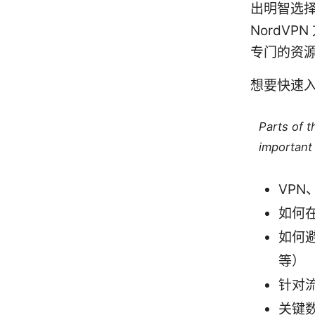
出明智选
NordV
专门的资
想要快速
Parts of 
important 
VPN
如何在
如何避
等）
针对
关键