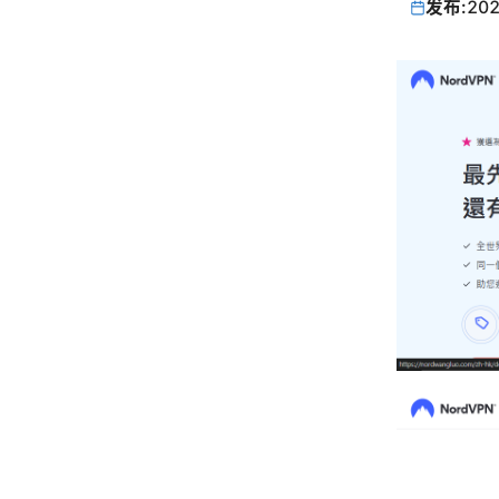
发布:
202