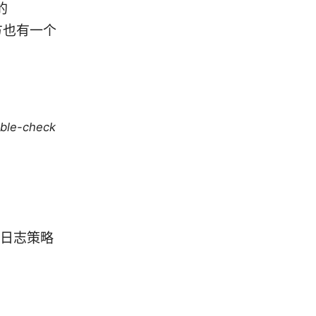
的
方也有一个
uble-check
h、日志策略