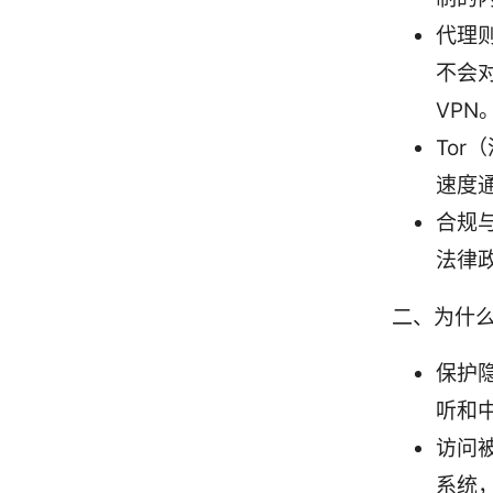
代理
不会
VPN
To
速度通
合规
法律
二、为什么
保护隐
听和
访问
系统