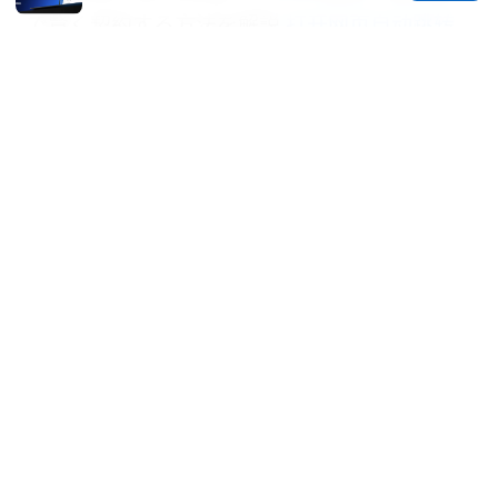
で賢く契約する方法を解説
打开网页自动跳转
到黄色页面：全面指南与实战技巧，VPN 安全
防护与隐私守卫
机场 推荐：最全的机场选择与攻略，保障出行
安全与隐私
© 2026 Rameshmetta
Rameshmetta Ltd.
Gran Vía 28
Madrid, Madrid, 28013