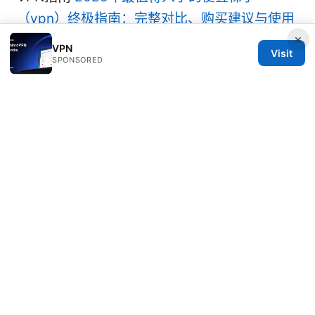
（vpn）终极指南：完整对比、购买建议与使用
×
技巧
VPN
Visit
SPONSORED
© 2026 Rameshmetta
Rameshmetta Ltd.
Gran Vía 28
Madrid, Madrid, 28013
ES
press@rameshmetta.com
+34 91 165 1965
About
Privacy Policy
Terms of Use