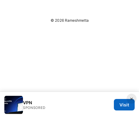
© 2026 Rameshmetta
×
VPN
Visit
SPONSORED
Rameshmetta Ltd.
Gran Vía 28