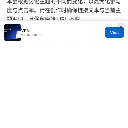
本会根据讨论主题的不同而变化，以最大化参与
度与点击率。请在创作时确保链接文本与当前主
题贴切，且保留原始 URL 不变。
×
VPN
Sources:
Visit
SPONSORED
2025年中国最好用的vpn推荐：知乎老用户亲
测翻墙经验，稳定、隐私、速度与中国大陆使用
要点
机票买完降价怎么办？手把手教你拿回差价，别
再白白损失钱！机票降价后差价退款流程、价格
保护、差价退款、航空公司政策、 OTA 条款、
证据收集、申诉模板、常见坑、注意事项、海外
购票、信用卡价格保护、常见错误
Ios端靠谱的vpn推荐：2026年iPhone必备指南