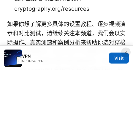
cryptography.org/resources
如果你想了解更多具体的设置教程、逐步视频演
示和对比测试，请继续关注本频道，我们会以实
际操作、真实测速和案例分析来帮助你选对穿梭
VPN并用得顺手。欢迎点击下方联盟入口，了解
×
VPN
Visit
NordVPN 的高级方案与跨设备使用，点击文本
SPONSORED
为“了解 NordVPN 高级方案与跨设备使用”，网
址仍为
https://go.nordvpn.net/aff_c?
offer_id=15&aff_id=132441。
Sources:
翻墙软件：全方位指南、最新行情与实用建议，
包含 VPN 使用要点与安全性评估
筑波大学vpn: