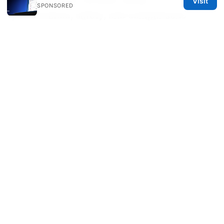
Visit
SPONSORED
performance, safety, and comparisons
© 2026 Rameshmetta
Rameshmetta Ltd.
Gran Vía 28
Madrid, Madrid, 28013
ES
press@rameshmetta.com
+34 91 165 1965
About
Privacy Policy
Terms of Use