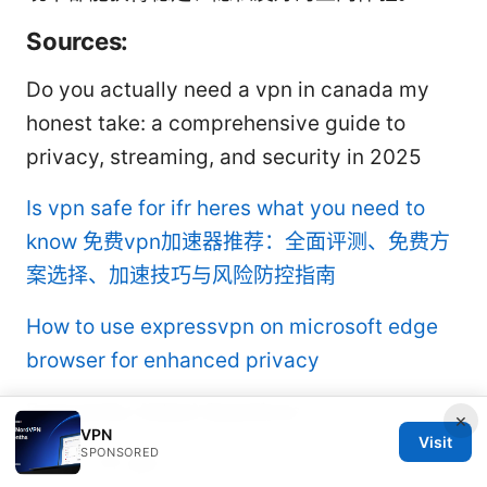
Sources:
Do you actually need a vpn in canada my
honest take: a comprehensive guide to
privacy, streaming, and security in 2025
Is vpn safe for ifr heres what you need to
know
免费vpn加速器推荐：全面评测、免费方
案选择、加速技巧与风险防控指南
How to use expressvpn on microsoft edge
browser for enhanced privacy
Frequently Asked Questions
×
VPN
Visit
SPONSORED
全球 十 大 vpn