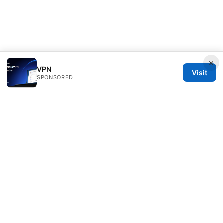
×
VPN
Visit
SPONSORED
Rameshmetta Ltd.
Gran Vía 28
Madrid, Madrid, 28013
ES
press@rameshmetta.com
+34 91 165 1965
About
Privacy Policy
Terms of Use