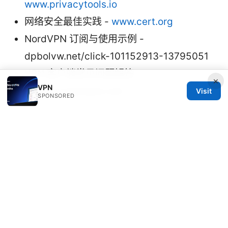
www.privacytools.io
网络安全最佳实践 -
www.cert.org
NordVPN 订阅与使用示例 -
dpbolvw.net/click-101152913-13795051
VPN 客户端常见问题解答 -
×
VPN
support.example.com
Visit
SPONSORED
请记住在文中将 NordVPN 的链接自然融入相关
段落，避免过度广告化，确保信息的实用性与可
读性。
Sources:
在线永久免费入口导航：VPN 类别全解、使用
场景与常见问题汇总