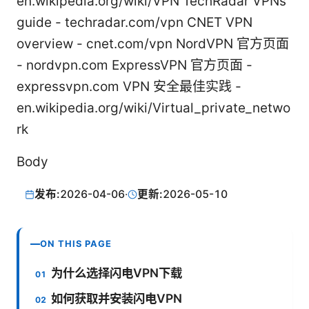
en.wikipedia.org/wiki/VPN TechRadar VPNs
guide - techradar.com/vpn CNET VPN
overview - cnet.com/vpn NordVPN 官方页面
- nordvpn.com ExpressVPN 官方页面 -
expressvpn.com VPN 安全最佳实践 -
en.wikipedia.org/wiki/Virtual_private_netwo
rk
Body
发布:
2026-04-06
·
更新:
2026-05-10
ON THIS PAGE
为什么选择闪电VPN下载
如何获取并安装闪电VPN