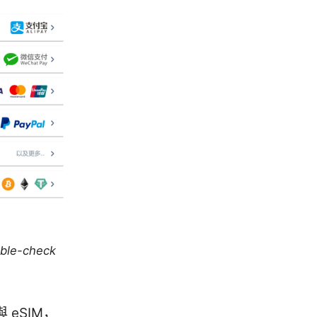
uble-check
eSIM，