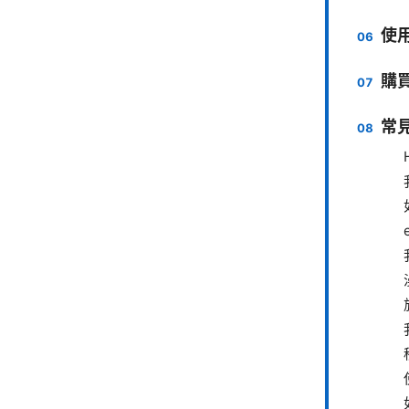
使
購
常