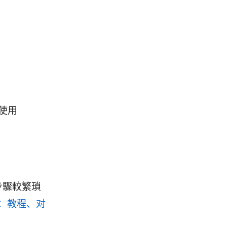
使用
，步驟較繁瑣
：教程、对