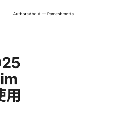
Authors
About — Rameshmetta
25
im
使用