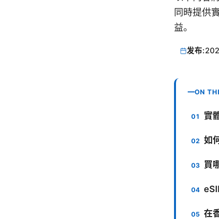
同時提供實
益。
发布:
202
ON TH
實體
如
買
e
在香