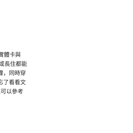
及實體卡與
行或長住都能
驟，同時穿
忘了看看文
也可以參考