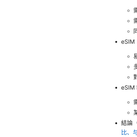
eSI
eSIM
結論
比、