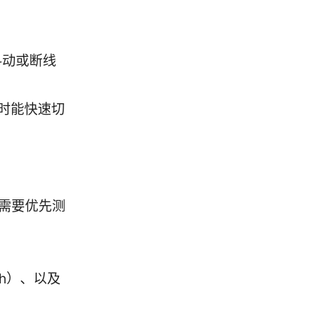
抖动或断线
时能快速切
，需要优先测
ch）、以及