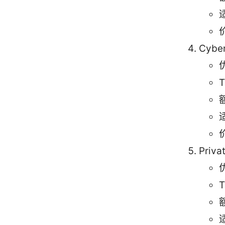
Cybe
Priva