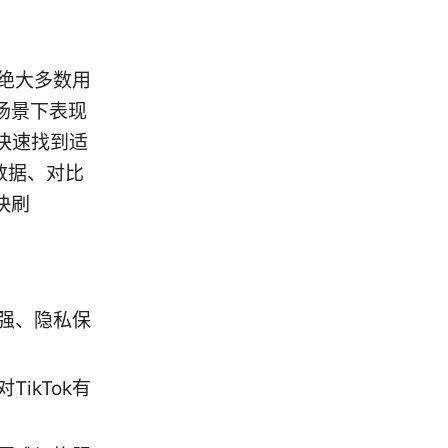
对绝大多数用
场景下表现
快速找到适
测数据、对比
快刷
力强、隐私保
ikTok有