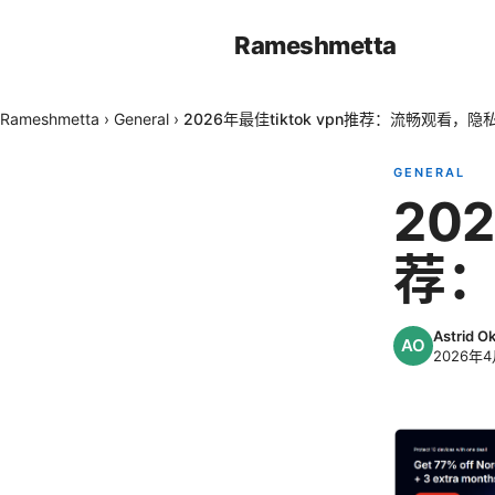
Rameshmetta
Rameshmetta
›
General
›
2026年最佳tiktok vpn推荐：流畅观看，隐
GENERAL
202
荐
Astrid 
2026年