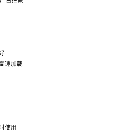
h、广告拦截
好
频高速加载
同时使用