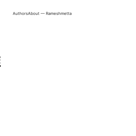
Authors
About — Rameshmetta
推