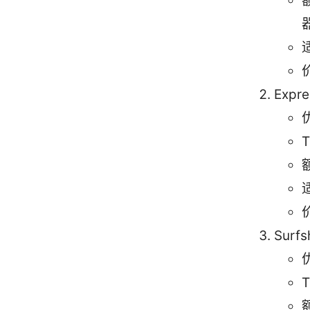
Expr
Surfs