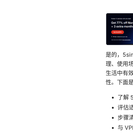
是的，5s
理、使用
生活中有效
性。下面
了解 
评估
步骤
与 V