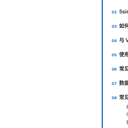
5s
如何
与 
使
常
数
常