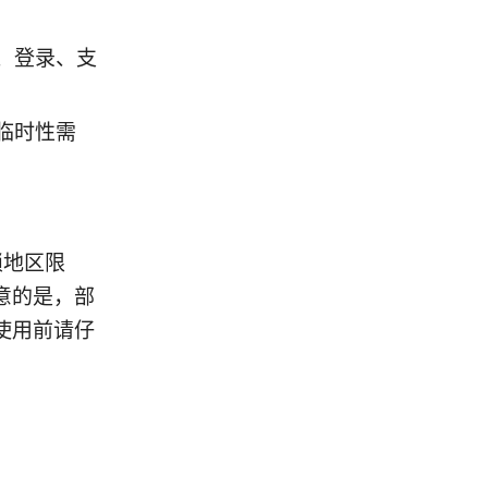
、登录、支
临时性需
锁地区限
意的是，部
使用前请仔