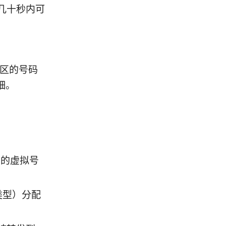
几十秒内可
地区的号码
细。
码的虚拟号
类型）分配