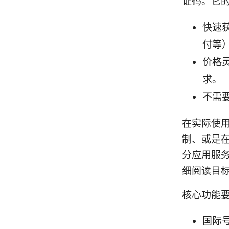
证码。它
快速
付等
价格
求。
不需
在实际使用
制、或是
分应用服
细阅读目
核心功能
国际