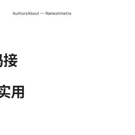
Authors
About — Rameshmetta
码接
的实用