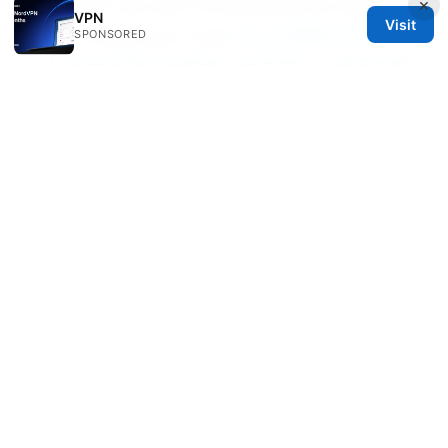
×
Surfshark vpn port forwarding the ultimate
VPN
Visit
guide to getting it right
Atrust官网入口：
SPONSORED
VPN 安全与隐私全攻略，全面提升上网自由度
Does Proton VPN Have Dedicated IP
Addresses Everything You Need to Know
© 2026 Rameshmetta
Rameshmetta Ltd.
Gran Vía 28
Madrid, Madrid, 28013
ES