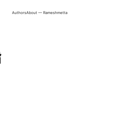
Authors
About — Rameshmetta
指