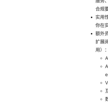
服务
合规
实用
你在
额外
扩展
用）
A
A
e
V