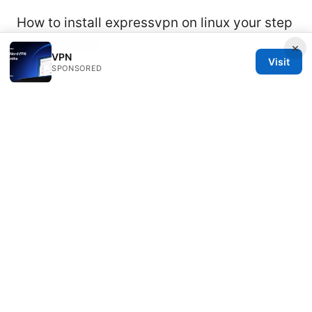
How to install expressvpn on linux your step
by step guide
×
VPN
Visit
SPONSORED
© 2026 Rameshmetta
Rameshmetta Ltd.
Gran Vía 28
Madrid, Madrid, 28013
ES
press@rameshmetta.com
+34 91 165 1965
About
Privacy Policy
Terms of Use