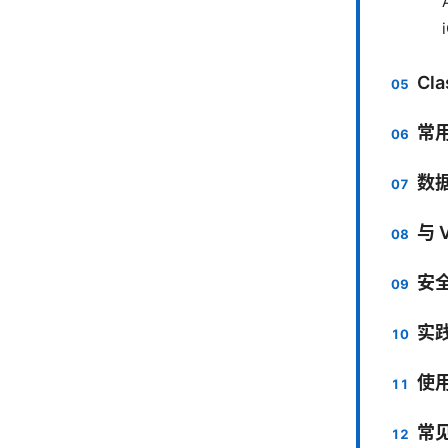
Cl
常
数
与 
安
实
使
常