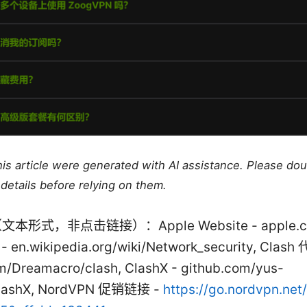
this article were generated with AI assistance. Please do
details before relying on them.
本形式，非点击链接）：Apple Website - apple.c
 - en.wikipedia.org/wiki/Network_security, Clash
m/Dreamacro/clash, ClashX - github.com/yus-
ClashX, NordVPN 促销链接 -
https://go.nordvpn.net