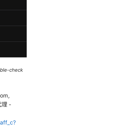
uble-check
om,
 代理 -
/aff_c?