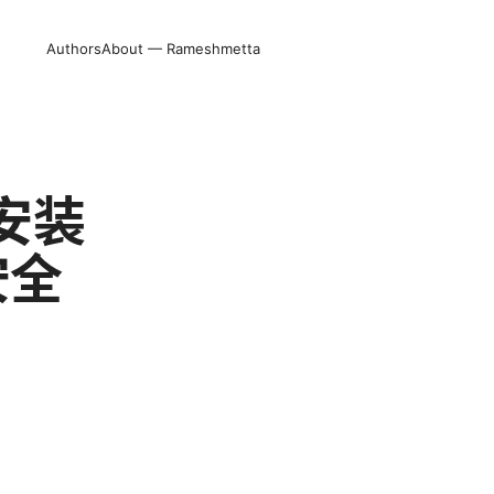
Authors
About — Rameshmetta
安装
安全