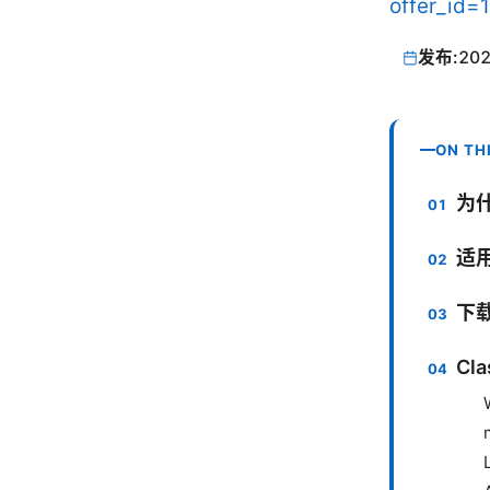
offer_id=
发布:
202
ON TH
为什
适
下
Cl