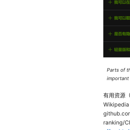
Parts of 
important 
有用资源（文
Wikipedia
github.co
ranking/