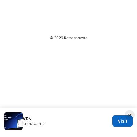
© 2026 Rameshmetta
×
VPN
Visit
SPONSORED