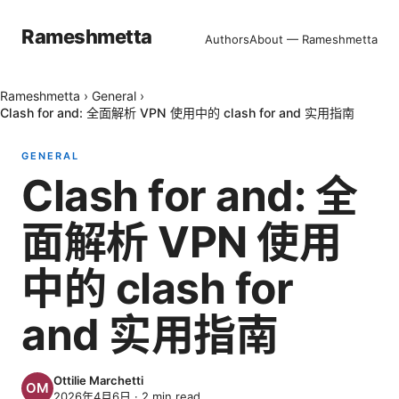
Rameshmetta
Authors
About — Rameshmetta
Rameshmetta
›
General
›
Clash for and: 全面解析 VPN 使用中的 clash for and 实用指南
GENERAL
Clash for and: 全
面解析 VPN 使用
中的 clash for
and 实用指南
Ottilie Marchetti
2026年4月6日
·
2
min read