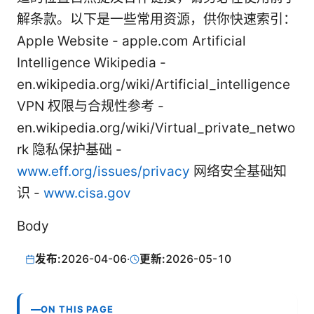
解条款。以下是一些常用资源，供你快速索引：
Apple Website - apple.com Artificial
Intelligence Wikipedia -
en.wikipedia.org/wiki/Artificial_intelligence
VPN 权限与合规性参考 -
en.wikipedia.org/wiki/Virtual_private_netwo
rk 隐私保护基础 -
www.eff.org/issues/privacy
网络安全基础知
识 -
www.cisa.gov
Body
发布:
2026-04-06
·
更新:
2026-05-10
ON THIS PAGE