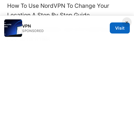
How To Use NordVPN To Change Your
Location A Step By Step Guide
×
VPN
Visit
Why your kaspersky vpn isnt working and
SPONSORED
how to fix it fast
Protonvpn 连不上？手把手教你彻底解决连接
问题 2025 ⭐ 最新 Protonvpn 连不上原因、故
障排查与解决方案
Kkday esim 教學：新手也能輕鬆搞懂的歐洲、
日本、泰國 esim 購買與設定全攻略 2025 最新
版 完整指南、購買比較、設定步驟與裝置適用
性
加速器网页版：全面解析、实用指南与最新
趋势（VPNs栏目）