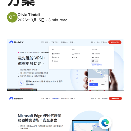
Olivia Tindall
2026年3月15日
·
3
min read