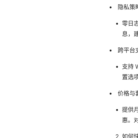
隐私策
零日
息，
跨平台
支持 
置选
价格与
提供
惠。
如何快