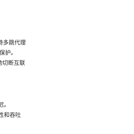
持多跳代理
保护。
自动切断互联
迟。
性和吞吐