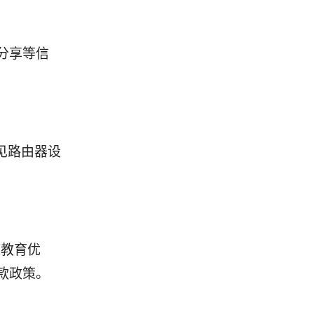
分享等信
及常见路由器设
/教育优
款政策。