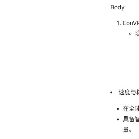
Body
Eon
速度与
在全
具备
量。