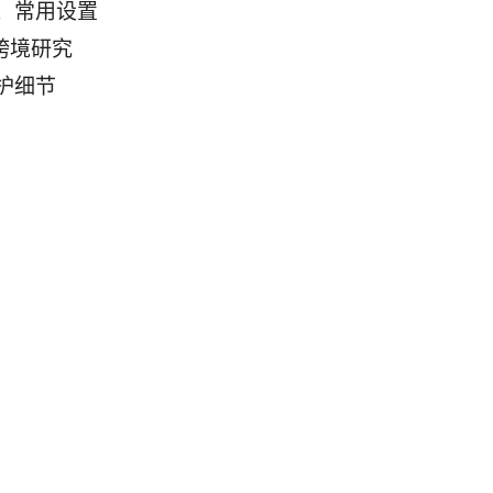
器、常用设置
跨境研究
护细节