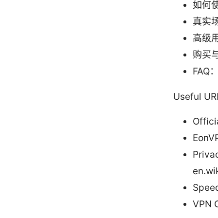
如何使
真实场
高级
购买
FA
Useful 
Offic
EonVP
Priva
en.wi
Speed
VPN C