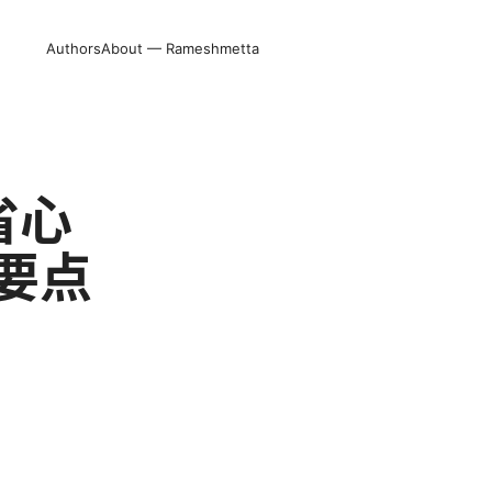
Authors
About — Rameshmetta
省心
要点