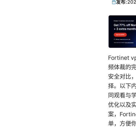
发布:
202
Forti
频体裁的
安全对比
择。以下
同观看与
优化以及实
案，For
单，方便