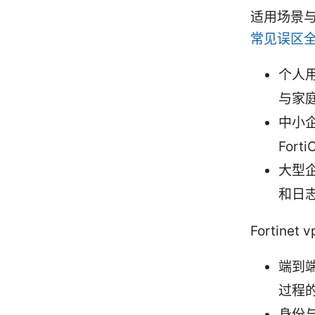
适用场景
常见误区
个人用
与家
中小企
For
大型
和日志
Fortine
端到端
过程
身份