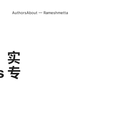
Authors
About — Rameshmetta
秘、实
 专