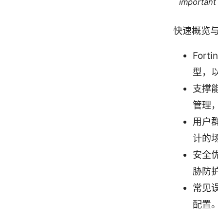
important 
快速概览
Fort
型，以
支撑
管理
用户
计的
安全
胁防
常见
配置