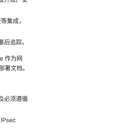
情报等集成，
事后追踪。
e 作为网
和部署文档。
及必须遵循
Psec