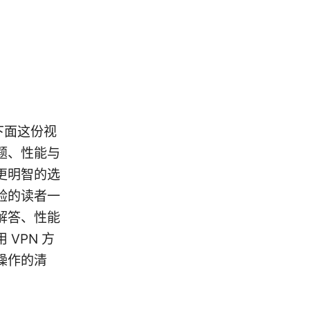
。下面这份视
题、性能与
更明智的选
验的读者一
解答、性能
VPN 方
可操作的清