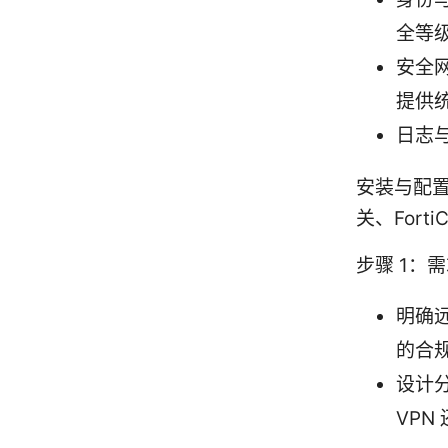
全等
安全网
提供
日志
安装与配置
关、For
步骤 1：
明确
的合
设计分
VPN