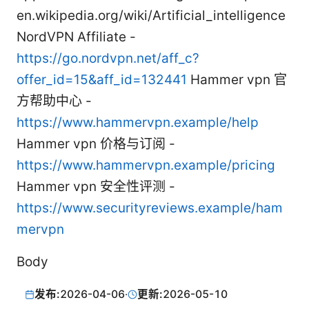
en.wikipedia.org/wiki/Artificial_intelligence
NordVPN Affiliate -
https://go.nordvpn.net/aff_c?
offer_id=15&aff_id=132441
Hammer vpn 官
方帮助中心 -
https://www.hammervpn.example/help
Hammer vpn 价格与订阅 -
https://www.hammervpn.example/pricing
Hammer vpn 安全性评测 -
https://www.securityreviews.example/ham
mervpn
Body
发布:
2026-04-06
·
更新:
2026-05-10