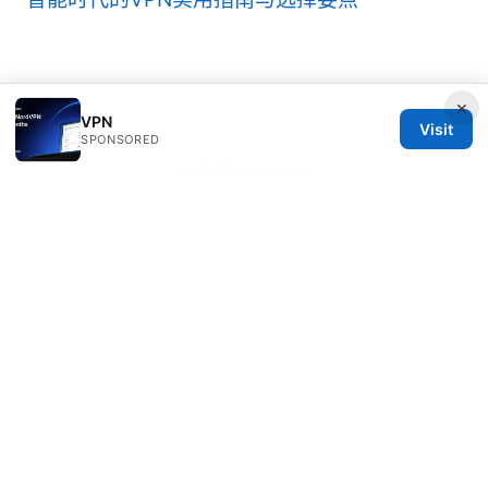
×
VPN
Visit
SPONSORED
© 2026 Rameshmetta
Rameshmetta Ltd.
Gran Vía 28
Madrid, Madrid, 28013
ES
press@rameshmetta.com
+34 91 165 1965
About
Privacy Policy
Terms of Use