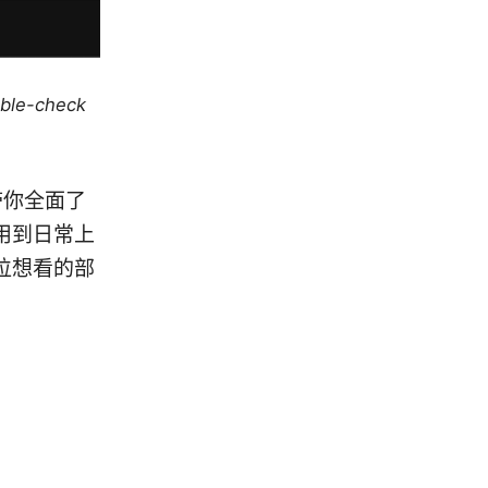
uble-check
带你全面了
应用到日常上
位想看的部