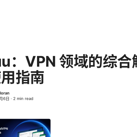
kuu：VPN 领域的综
使用指南
loran
4月6日
·
2
min read