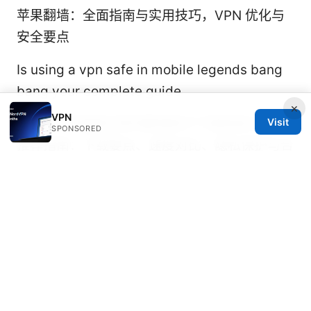
苹果翻墙：全面指南与实用技巧，VPN 优化与
安全要点
Is using a vpn safe in mobile legends bang
bang your complete guide
×
VPN
Visit
2025年中国最好用的翻墙梯子下载链接与vpn
SPONSORED
推荐指南：下载要点、速度对比、隐私保护与合
规性
Vpn中文全方位指南：如何选择、设置、保护隐
私与解锁内容的完整教程
Ios免费的vpn：全面
评测与实用指南，牢记这几点，选择更安全的
VPN
免费绿茶vpn：全面评测、使用场景与安全指南