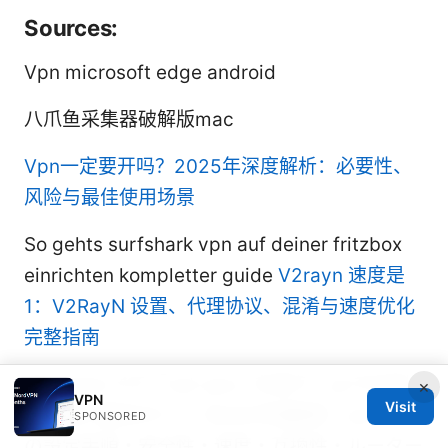
Sources:
Vpn microsoft edge android
八爪鱼采集器破解版mac
Vpn一定要开吗？2025年深度解析：必要性、
风险与最佳使用场景
So gehts surfshark vpn auf deiner fritzbox
einrichten kompletter guide
V2rayn 速度是
1：V2RayN 设置、代理协议、混淆与速度优化
完整指南
Windows 11で「cat vpn」を使う：pcでの利
×
VPN
Visit
用方法と基本ガイド【2025年最新】 cat vpn
SPONSORED
の設定手順・安全性・速度・互換性・ルーター