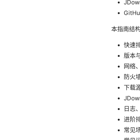
JDow
GitH
本指南结
快速
版本
网络、
防火
下载
JDow
日志
进阶
常见