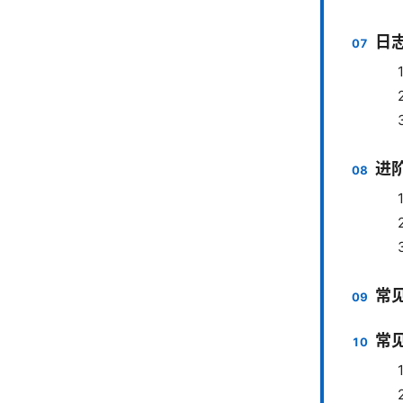
日
进
常
常