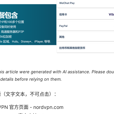
this article were generated with AI assistance. Please do
details before relying on them.
源（文字文本，不可点击）：
VPN 官方页面 - nordvpn.com