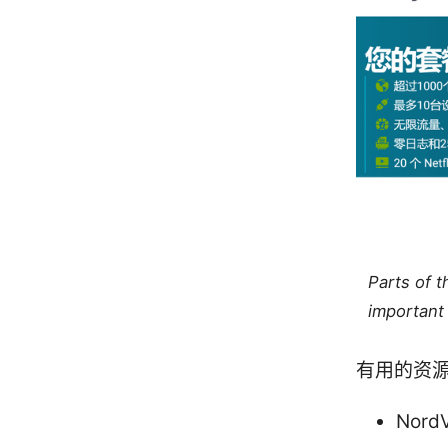
Parts of 
important 
有用的资
Nord