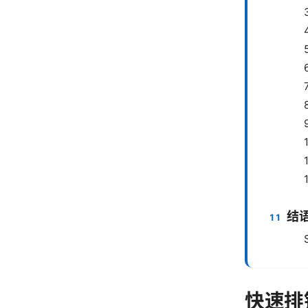
结
快速排