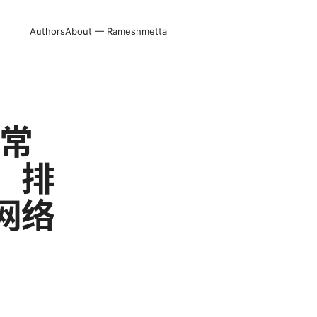
Authors
About — Rameshmetta
正常
：排
网络