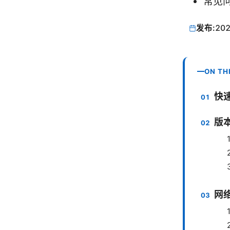
常见问
发布:
202
ON TH
快
版
网络