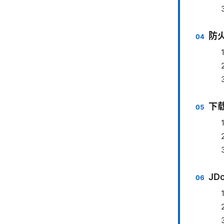
防
下
JD