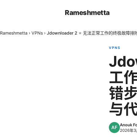
Rameshmetta
Rameshmetta
›
VPNs
›
Jdownloader 2 ⭐ 无法正常工作的终
VPNS
Jdo
工
错
与
Anouk F
2026年3