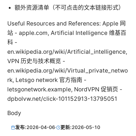
额外资源清单（不可点击的文本链接形式）
Useful Resources and References: Apple 网
站 - apple.com, Artificial Intelligence 维基百
科 -
en.wikipedia.org/wiki/Artificial_intelligence,
VPN 历史与技术概览 -
en.wikipedia.org/wiki/Virtual_private_netwo
rk, Letsgo network 官方指南 -
letsgonetwork.example, NordVPN 促销页 -
dpbolvw.net/click-101152913-13795051
Body
发布:
2026-04-06
·
更新:
2026-05-10