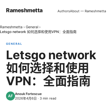
Rameshmetta
Authors
About — Rameshmetta
Rameshmetta
›
General
›
Letsgo network 如何选择和使用VPN：全面指南
GENERAL
Letsgo network
如何选择和使用
VPN：全面指南
Anouk Fortescue
2026年4月6日
·
3
min read