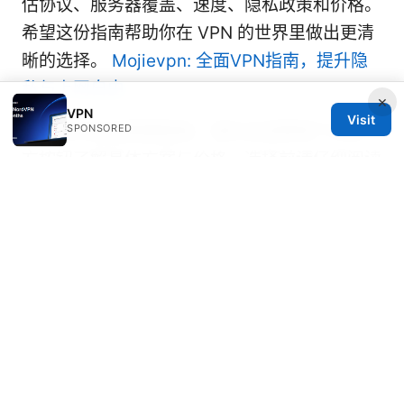
估协议、服务器覆盖、速度、隐私政策和价格。
希望这份指南帮助你在 VPN 的世界里做出更清
晰的选择。
Mojievpn: 全面VPN指南，提升隐
私与上网自由
×
VPN
Visit
注：本文包含联盟链接，请在合适情境下点击下
SPONSORED
方按钮了解具体方案与价格，选择前请仔细阅读
条款与隐私政策。
NordVPN 购买与优惠
Sources:
Nordvpn ⭐ 连不上？别慌！手把手教你搞定连
接难题（2025）— NordVPN 连接失败排错、
设备设置与常见错误代码