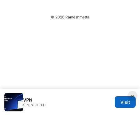
© 2026 Rameshmetta
×
VPN
Visit
SPONSORED
Rameshmetta Ltd.
Gran Vía 28
Madrid, Madrid, 28013