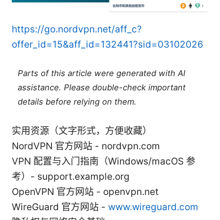
https://go.nordvpn.net/aff_c?
offer_id=15&aff_id=132441?sid=03102026
Parts of this article were generated with AI
assistance. Please double-check important
details before relying on them.
实用资源（文字形式，方便收藏）
NordVPN 官方网站 - nordvpn.com
VPN 配置与入门指南（Windows/macOS 参
考）- support.example.org
OpenVPN 官方网站 - openvpn.net
WireGuard 官方网站 -
www.wireguard.com