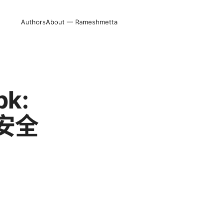
Authors
About — Rameshmetta
pk:
安全