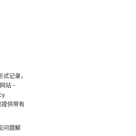
）
形式记录，
方网站 -
cy
后续提供带有
见问题解