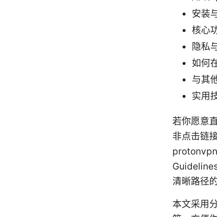
安装
核心
隐私
如何在
与其他
实用
若你愿意
非点击链接）： 
protonvpn
Guidel
清晰路径
本文采用