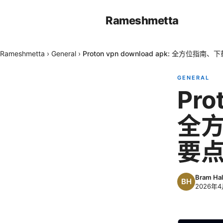
Rameshmetta
Rameshmetta
›
General
›
Proton vpn download apk: 全方位
GENERAL
Pro
全
要
Bram Hal
2026年