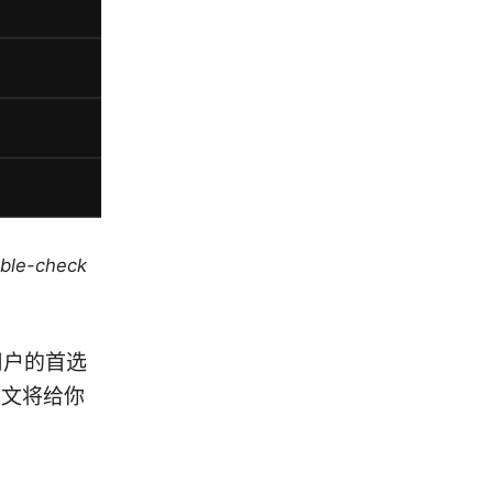
uble-check
id 用户的首选
本文将给你