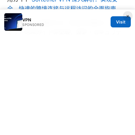
全、快速的跨境连接与远程访问的全面指南
×
VPN
Visit
ホテルでvpn接続する！安全＆快適なインター
SPONSORED
ネット活用ガイド完全版：設定・セキュリテ
ィ・速度・トラブル対策
2025年国内还能用的vpn推荐与使用指南：速
度、隐私、稳定性、Seafile远程访问实战全解
析
私人vpn 使用指南：从选择、设置到隐私保护与
跨境访问的完整攻略
Does nordvpn work with your xfinity router
heres the real answer and more tips for
home VPNs