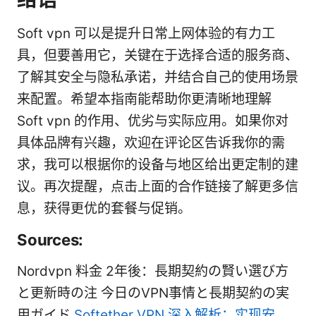
Soft vpn 可以是提升日常上网体验的有力工
具，但要善用它，关键在于选择合适的服务商、
了解其安全与隐私承诺，并结合自己的使用场景
来配置。希望本指南能帮助你更清晰地理解
Soft vpn 的作用、优劣与实际应用。如果你对
具体品牌有兴趣，欢迎在评论区告诉我你的需
求，我可以根据你的设备与地区给出更定制的建
议。再次提醒，点击上面的合作链接了解更多信
息，获得更优的套餐与促销。
Sources:
Nordvpn 料金 2年後：長期契約の賢い選び方
と更新時の注 今日のVPN事情と長期契約の実
用ガイド
Softether VPN 深入解析：实现安